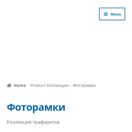
Перейти
Перейти
Меню
к
к
навигации
содержимому
Магазин
Home
Product Коллекция
Фоторамки
Уроки с Мастером
Фоторамки
Избранное
Коллекция трафаретов
Личный кабинет