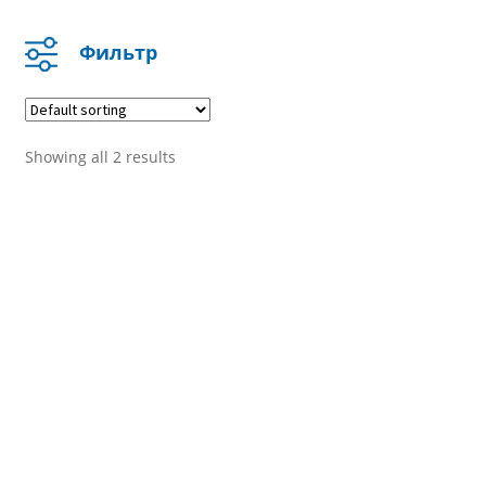
Контакты
Фильтр
Категория
Открыточки
Showing all 2 results
Квесты
Игры
Трафареты для 3D ручки
Фильтровать