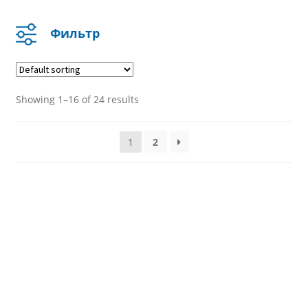
Контакты
Фильтр
Категория
Открыточки
Showing 1–16 of 24 results
Квесты
Игры
1
2
Трафареты для 3D ручки
Фильтровать