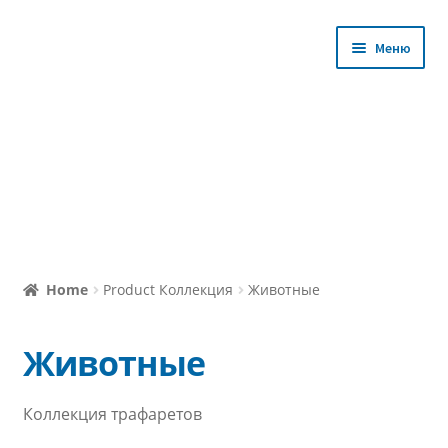
Перейти
Перейти
Меню
к
к
навигации
содержимому
Магазин
Home
Product Коллекция
Животные
Уроки с Мастером
Животные
Избранное
Коллекция трафаретов
Личный кабинет