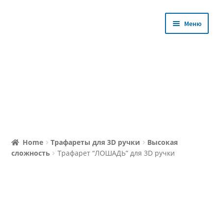
Перейти
Перейти
Меню
к
к
навигации
содержимому
Магазин
Home
Трафареты для 3D ручки
Высокая
сложность
Трафарет “ЛОШАДЬ” для 3D ручки
Уроки с Мастером
Избранное
Личный кабинет