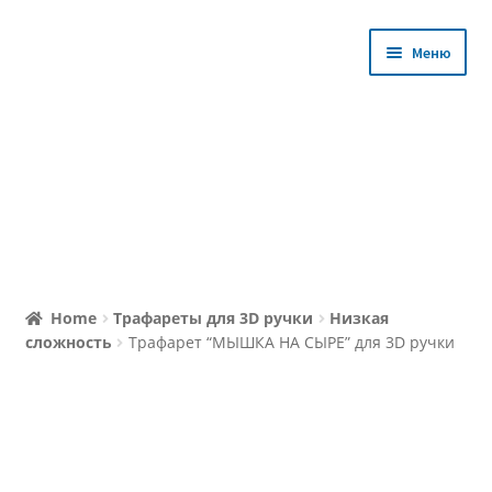
Перейти
Перейти
Меню
к
к
навигации
содержимому
Магазин
Home
Трафареты для 3D ручки
Низкая
сложность
Трафарет “МЫШКА НА СЫРЕ” для 3D ручки
Уроки с Мастером
Избранное
Личный кабинет