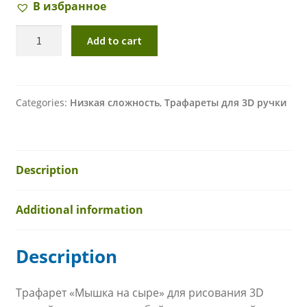
В избранное
Трафарет
Add to cart
"МЫШКА
НА
СЫРЕ"
для
Categories:
Низкая сложность
,
Трафареты для 3D ручки
3D
ручки
quantity
Description
Additional information
Description
Трафарет «Мышка на сыре» для рисования 3D