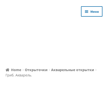
Перейти
Перейти
Меню
к
к
навигации
содержимому
Магазин
Home
Открыточки
Акварельные открытки
Гриб. Акварель.
Уроки с Мастером
Избранное
Личный кабинет