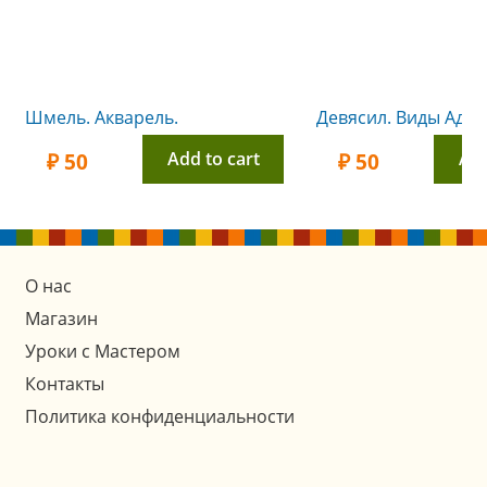
Шмель. Акварель.
Девясил. Виды Адыг
Add to cart
Add
₽
50
₽
50
О нас
Магазин
Уроки с Мастером
Контакты
Политика конфиденциальности