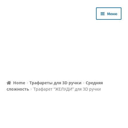
Перейти
Перейти
Меню
к
к
навигации
содержимому
Магазин
Home
Трафареты для 3D ручки
Средняя
сложность
Трафарет “ЖЕЛУДИ” для 3D ручки
Уроки с Мастером
Избранное
Личный кабинет