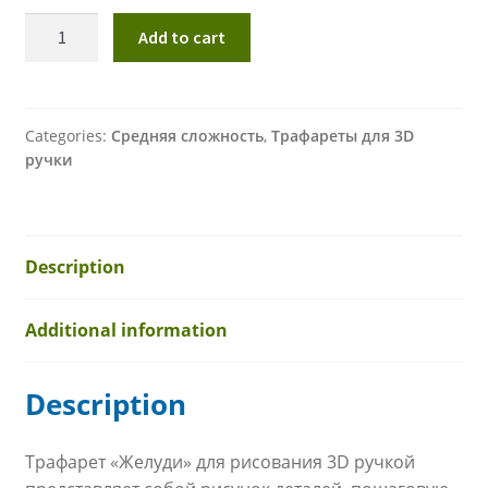
Трафарет
Add to cart
"ЖЕЛУДИ"
для
3D
ручки
Categories:
Средняя сложность
,
Трафареты для 3D
ручки
quantity
Description
Additional information
Description
Трафарет «Желуди» для рисования 3D ручкой