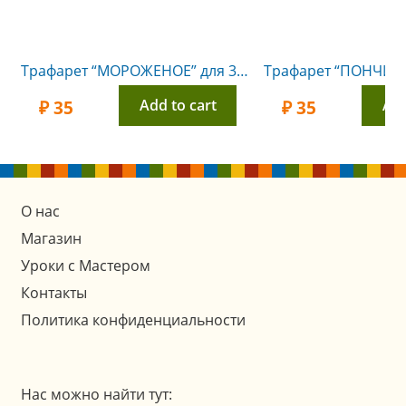
Трафарет “МОРОЖЕНОЕ” для 3D ручки
Add to cart
Add
₽
35
₽
35
О нас
Магазин
Уроки с Мастером
Контакты
Политика конфиденциальности
Нас можно найти тут: